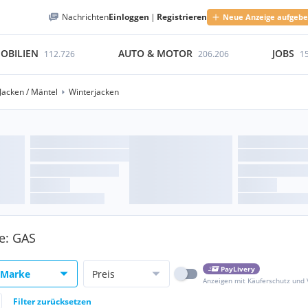
Nachrichten
Einloggen
|
Registrieren
Neue Anzeige aufgeb
OBILIEN
AUTO & MOTOR
JOBS
112.726
206.206
1
Jacken / Mäntel
Winterjacken
ke: GAS
PayLivery
Marke
Preis
Anzeigen mit Käuferschutz und
Filter zurücksetzen