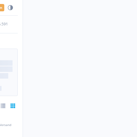
en
5.591
 Versand