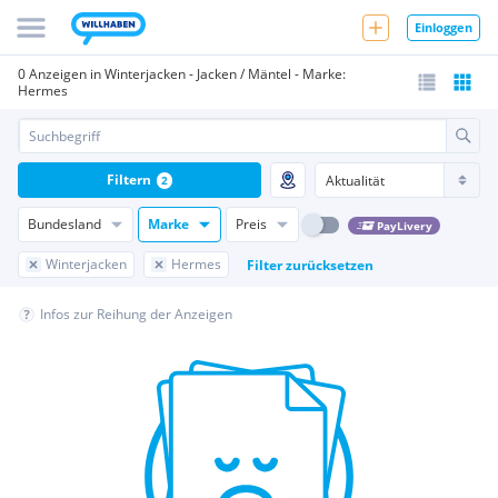
Einloggen
0 Anzeigen in Winterjacken - Jacken / Mäntel - Marke:
Hermes
Filtern
2
Bundesland
Marke
Preis
PayLivery
Winterjacken
Hermes
Filter zurücksetzen
Infos zur Reihung der Anzeigen