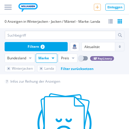
Einloggen
0 Anzeigen in Winterjacken - Jacken / Mäntel - Marke: Landa
Filtern
2
Bundesland
Marke
Preis
PayLivery
Winterjacken
Landa
Filter zurücksetzen
Infos zur Reihung der Anzeigen