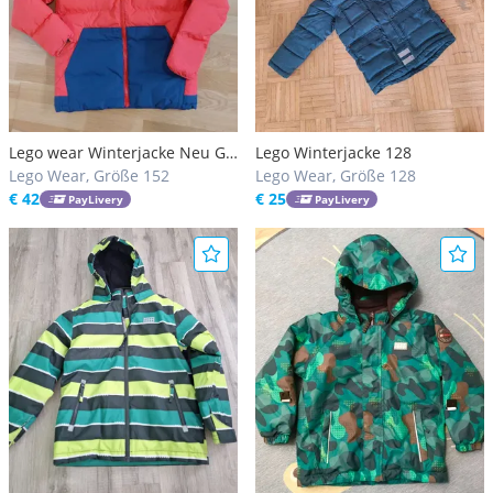
Lego wear Winterjacke Neu Gr.
Lego Winterjacke 128
152
Lego Wear, Größe 152
Lego Wear, Größe 128
€ 42
€ 25
PayLivery
PayLivery