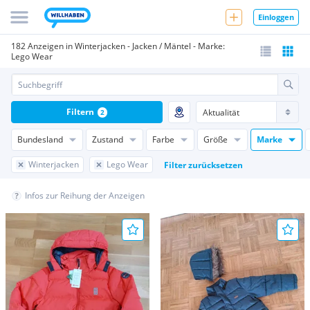
Einloggen
182 Anzeigen in Winterjacken - Jacken / Mäntel - Marke:
Lego Wear
Filtern
2
Bundesland
Zustand
Farbe
Größe
Marke
Winterjacken
Lego Wear
Filter zurücksetzen
Infos zur Reihung der Anzeigen