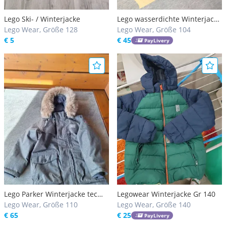
Lego Ski- / Winterjacke
Lego wasserdichte Winterjacke
Lego Wear, Größe 128
Gr 104
Lego Wear, Größe 104
€ 5
€ 45
PayLivery
Lego Parker Winterjacke tec
Legowear Winterjacke Gr 140
15000 neuwertig 110
Lego Wear, Größe 110
Lego Wear, Größe 140
€ 65
€ 25
PayLivery