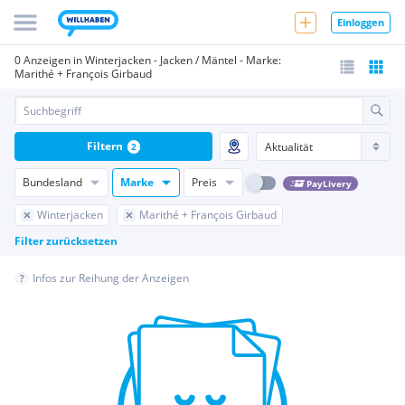
Einloggen
0 Anzeigen in Winterjacken - Jacken / Mäntel - Marke:
Marithé + François Girbaud
Filtern
2
Bundesland
Marke
Preis
PayLivery
Winterjacken
Marithé + François Girbaud
Filter zurücksetzen
Infos zur Reihung der Anzeigen