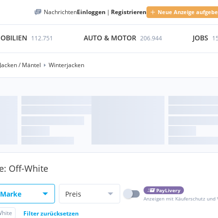
Nachrichten
Einloggen
|
Registrieren
Neue Anzeige aufgeb
OBILIEN
AUTO & MOTOR
JOBS
112.751
206.944
1
Jacken / Mäntel
Winterjacken
e: Off-White
PayLivery
Marke
Preis
Anzeigen mit Käuferschutz und
White
Filter zurücksetzen