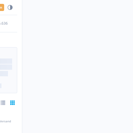
en
5.636
 Versand