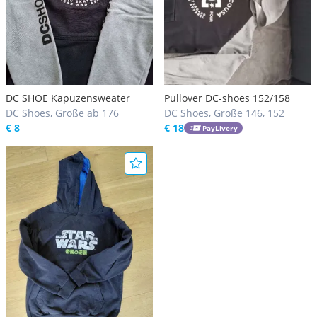
DC SHOE Kapuzensweater
Pullover DC-shoes 152/158
DC Shoes, Größe ab 176
DC Shoes, Größe 146, 152
€ 8
€ 18
PayLivery