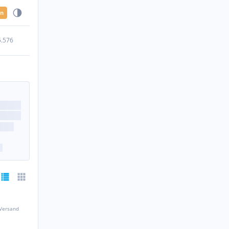
en
5.576
 Versand