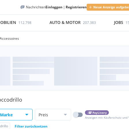
Nachrichten
Einloggen
|
Registrieren
Neue Anzeige aufgeb
OBILIEN
AUTO & MOTOR
JOBS
112.798
207.383
1
Accessoires
ccodrillo
PayLivery
Marke
Preis
Anzeigen mit Käuferschutz und
rillo
Filter zurücksetzen