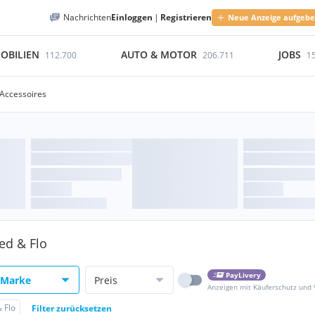
Nachrichten
Einloggen
|
Registrieren
Neue Anzeige aufgeb
OBILIEN
AUTO & MOTOR
JOBS
112.700
206.711
1
Accessoires
ed & Flo
PayLivery
Marke
Preis
Anzeigen mit Käuferschutz und
 Flo
Filter zurücksetzen