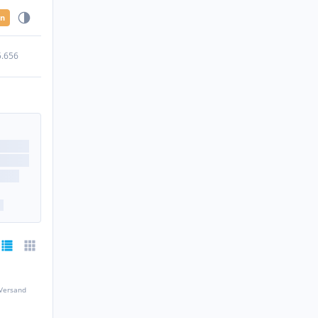
en
5.656
 Versand