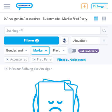
Einloggen
0 Anzeigen in Accessoires - Bubenmode - Marke: Fred Perry
Filtern
2
Bundesland
Marke
Preis
PayLivery
Accessoires
Fred Perry
Filter zurücksetzen
Infos zur Reihung der Anzeigen