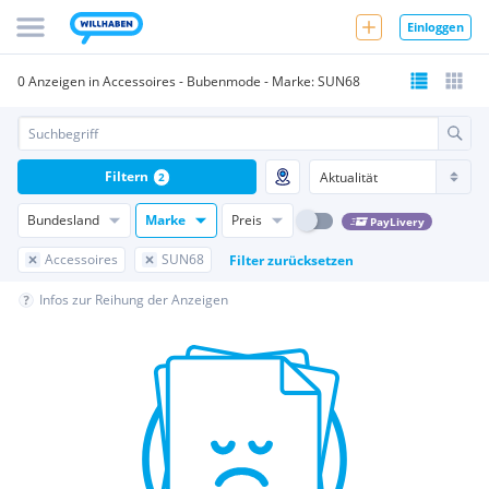
Einloggen
0 Anzeigen in Accessoires - Bubenmode - Marke: SUN68
Filtern
2
Bundesland
Marke
Preis
PayLivery
Accessoires
SUN68
Filter zurücksetzen
Infos zur Reihung der Anzeigen