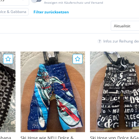
Anzeigen mit Käuferschutz und Versand
olce & Gabbana
Filter zurücksetzen
Infos zur Reihung d
abana
Ski Hose wie NEU Dolce &
Ski Hose von Dolce &G