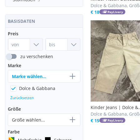
Dolce & Gabbana, Größe
€ 18
PayLivery
BASISDATEN
Preis
zu verschenken
Marke
Marke wählen...
Dolce & Gabbana
Zurücksetzen
Kinder Jeans | Dolce &
Größe
Gabbana
Dolce & Gabbana, Größ
Größe wählen...
92, 98
€ 15
PayLivery
Farbe