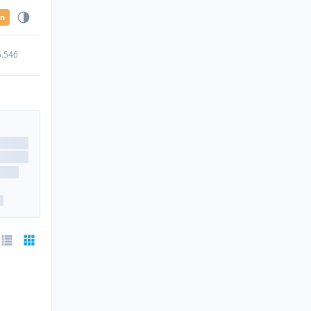
en
5.546