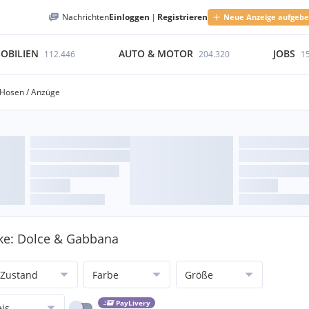
Nachrichten
Einloggen
|
Registrieren
Neue Anzeige aufgeb
OBILIEN
AUTO & MOTOR
JOBS
112.446
204.320
1
Hosen / Anzüge
ke: Dolce & Gabbana
Zustand
Farbe
Größe
PayLivery
eis