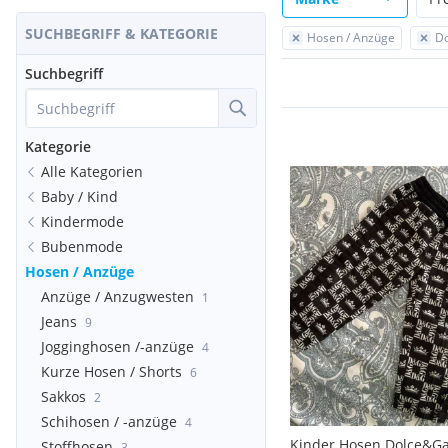
SUCHBEGRIFF & KATEGORIE
Hosen / Anzüge
D
Suchbegriff
Kategorie
Alle Kategorien
Baby / Kind
Kindermode
Bubenmode
Hosen / Anzüge
Anzüge / Anzugwesten
1
Jeans
9
Jogginghosen /-anzüge
4
Kurze Hosen / Shorts
6
Sakkos
2
Schihosen / -anzüge
4
Kinder Hosen Dolce&G
Stoffhosen
3