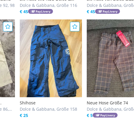
 92, 98
Gabbana Gr. 116-122 Soft
Dolce & Gabbana, Größe 116
wie Neu 116-122 Soft 
Dolce & Gabbana, Größ
Daunen Original
€ 45
Original
€ 45
PayLivery
PayLivery
Shihose
Neue Hose Größe 74
e 86,
Dolce & Gabbana, Größe 158
Dolce & Gabbana, Größ
€ 25
€ 5
PayLivery