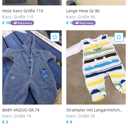
Hose Kanz Größe 110
Lange Hose Gr 86
Kanz, Größe 110
Kanz, Größe 86
€ 10
€ 1
PayLivery
PayLivery
BABY ANZUG GR.74
Strampler mit Langarmshirt
Kanz, Größe 74
von Kanz, Größe 56
Kanz, Größe 56
€ 2
€ 9