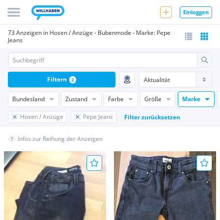
Einloggen
73 Anzeigen in Hosen / Anzüge - Bubenmode - Marke: Pepe
Jeans
Filtern
2
Bundesland
Zustand
Farbe
Größe
Marke
Hosen / Anzüge
Pepe Jeans
Filter zurücksetzen
Infos zur Reihung der Anzeigen