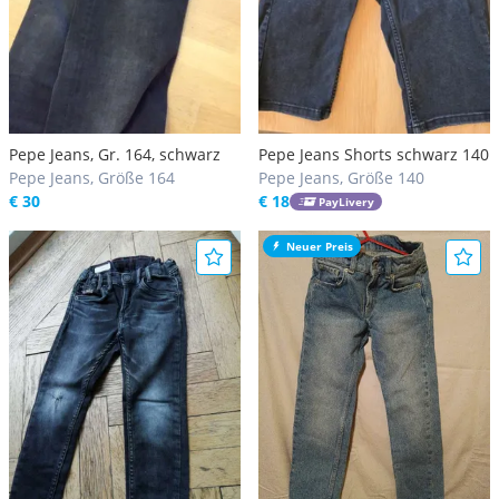
Pepe Jeans, Gr. 164, schwarz
Pepe Jeans Shorts schwarz 140
Pepe Jeans, Größe 164
Pepe Jeans, Größe 140
€ 30
€ 18
PayLivery
Neuer Preis