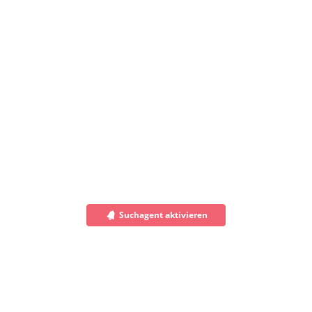
Suchagent aktivieren