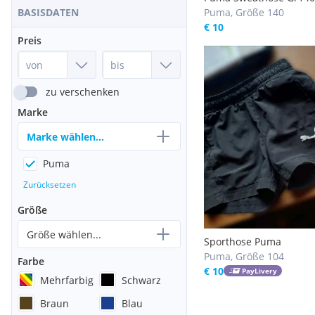
Puma, Größe 140
BASISDATEN
€ 10
Preis
zu verschenken
Marke
Marke wählen...
Puma
Zurücksetzen
Größe
Größe wählen...
Sporthose Puma
Puma, Größe 104
Farbe
€ 10
PayLivery
Mehrfarbig
Schwarz
Braun
Blau