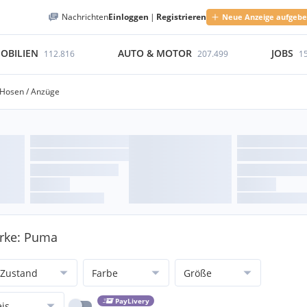
Nachrichten
Einloggen
|
Registrieren
Neue Anzeige aufgeb
OBILIEN
AUTO & MOTOR
JOBS
112.816
207.499
1
Hosen / Anzüge
arke: Puma
Zustand
Farbe
Größe
PayLivery
eis