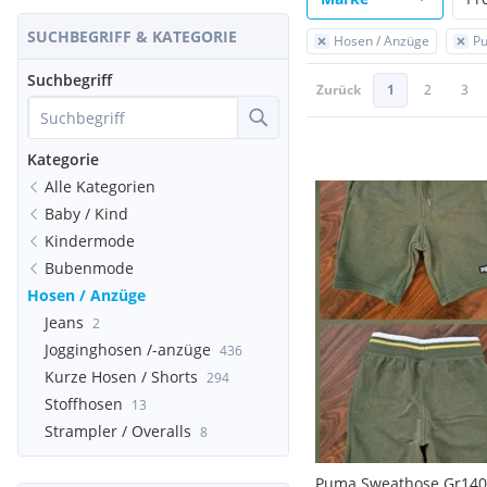
SUCHBEGRIFF & KATEGORIE
Hosen / Anzüge
P
Suchbegriff
Zurück
1
2
3
Kategorie
Alle Kategorien
Baby / Kind
Kindermode
Bubenmode
Hosen / Anzüge
Jeans
2
Jogginghosen /-anzüge
436
Kurze Hosen / Shorts
294
Stoffhosen
13
Strampler / Overalls
8
Puma Sweathose Gr140