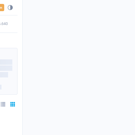
en
5.640