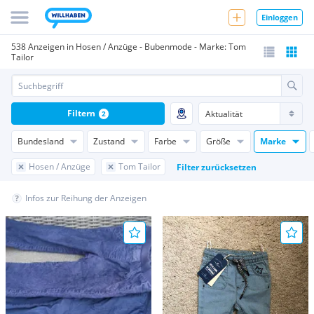
Einloggen
538 Anzeigen in Hosen / Anzüge - Bubenmode - Marke: Tom
Tailor
Filtern
2
Bundesland
Zustand
Farbe
Größe
Marke
Hosen / Anzüge
Tom Tailor
Filter zurücksetzen
Infos zur Reihung der Anzeigen