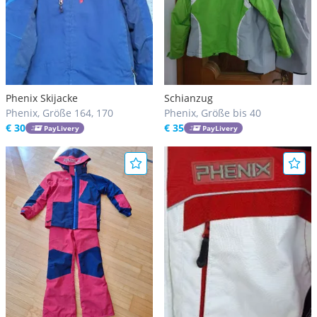
Phenix Skijacke
Schianzug
Phenix, Größe 164, 170
Phenix, Größe bis 40
€ 30
€ 35
PayLivery
PayLivery