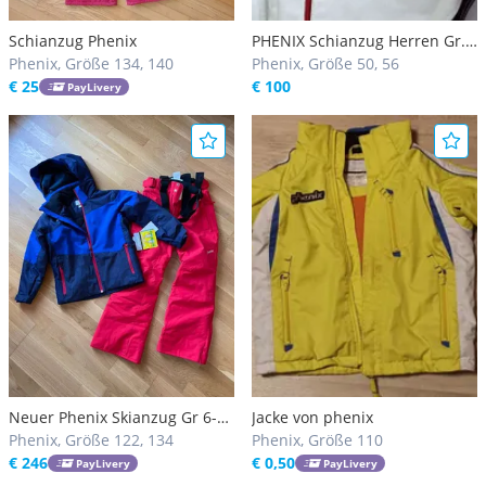
Schianzug Phenix
PHENIX Schianzug Herren Gr.
Phenix, Größe 134, 140
52
Phenix, Größe 50, 56
€ 25
€ 100
PayLivery
Neuer Phenix Skianzug Gr 6-
Jacke von phenix
10, verstellbar passt drei
Phenix, Größe 122, 134
Phenix, Größe 110
Saisonen
€ 246
€ 0,50
PayLivery
PayLivery