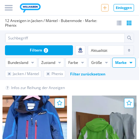
Einloggen
12 Anzeigen in Jacken / Mäntel - Bubenmode - Marke:
Phenix
Filtern
2
Bundesland
Zustand
Farbe
Größe
Marke
Jacken / Mäntel
Phenix
Filter zurücksetzen
Infos zur Reihung der Anzeigen