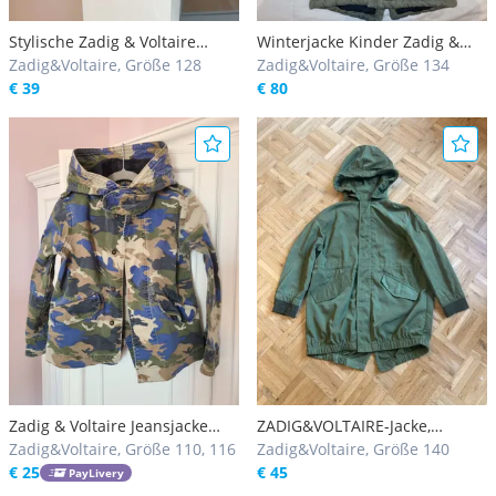
Stylische Zadig & Voltaire
Winterjacke Kinder Zadig &
Winterjacke für Kinder - warm,
Zadig&Voltaire, Größe 128
Voltaire Kinder 8 Jahre
Zadig&Voltaire, Größe 134
bequem und hochwertig
€ 39
militärgrün
€ 80
Zadig & Voltaire Jeansjacke
ZADIG&VOLTAIRE-Jacke,
Jungen Gr. 114 - stylische
Zadig&Voltaire, Größe 110, 116
Größe:10 Jahre
Zadig&Voltaire, Größe 140
Frühlings- & Übergangsjacke
€ 25
€ 45
PayLivery
mit großer Kapuze