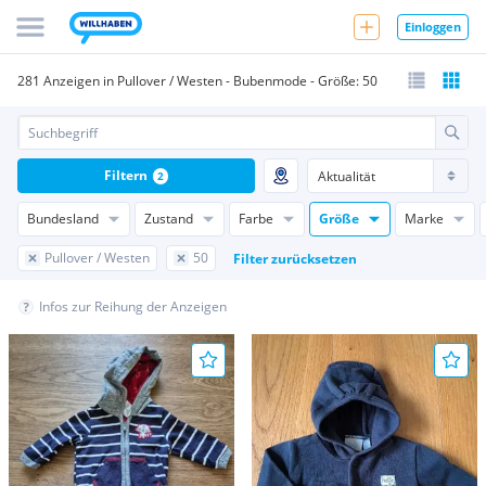
Einloggen
281 Anzeigen in Pullover / Westen - Bubenmode - Größe: 50
Filtern
2
Bundesland
Zustand
Farbe
Größe
Marke
Pullover / Westen
50
Filter zurücksetzen
Infos zur Reihung der Anzeigen