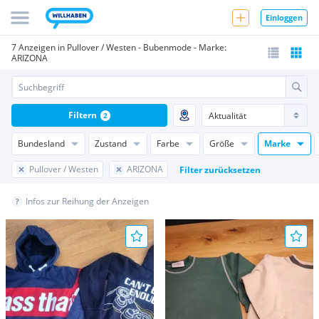
Einloggen
7 Anzeigen in Pullover / Westen - Bubenmode - Marke:
ARIZONA
Filtern
2
Bundesland
Zustand
Farbe
Größe
Marke
Pullover / Westen
ARIZONA
Filter zurücksetzen
Infos zur Reihung der Anzeigen