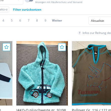
Anzeigen mit Käuferschutz und Versand
Jako-o
Filter zurücksetzen
4
5
6
7
8
9
Weiter
Infos zur Reihung d
8
JAKO-O plüschweste gr. 92/98
Pullover Gr. 116 / 122 m