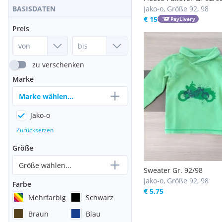
Jako-o, Größe 92, 98
BASISDATEN
€ 15
PayLivery
Preis
zu verschenken
Marke
Marke wählen...
Jako-o
Zurücksetzen
Größe
Größe wählen...
Sweater Gr. 92/98
Jako-o, Größe 92, 98
Farbe
€ 5,75
Mehrfarbig
Schwarz
Braun
Blau