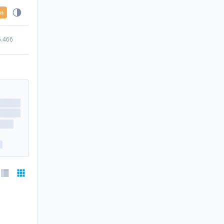
en
5.466