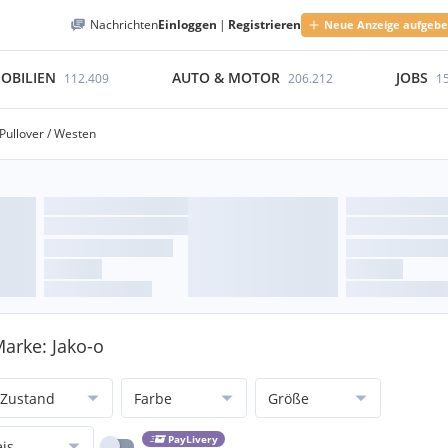
Nachrichten
Einloggen
|
Registrieren
Neue Anzeige aufgeb
OBILIEN
AUTO & MOTOR
JOBS
112.409
206.212
1
Pullover / Westen
arke: Jako-o
Zustand
Farbe
Größe
PayLivery
eis