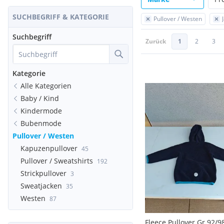
SUCHBEGRIFF & KATEGORIE
Pullover / Westen
Suchbegriff
Zurück
1
2
3
Kategorie
Alle Kategorien
Baby / Kind
Kindermode
Bubenmode
Pullover / Westen
Kapuzenpullover
45
Pullover / Sweatshirts
192
Strickpullover
3
Sweatjacken
35
Westen
87
Fleece Pullover Gr 92/9