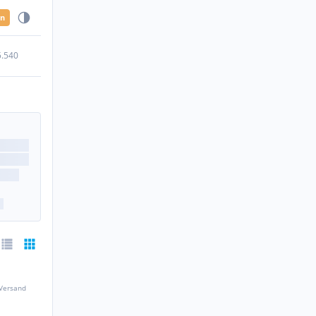
en
5.540
 Versand