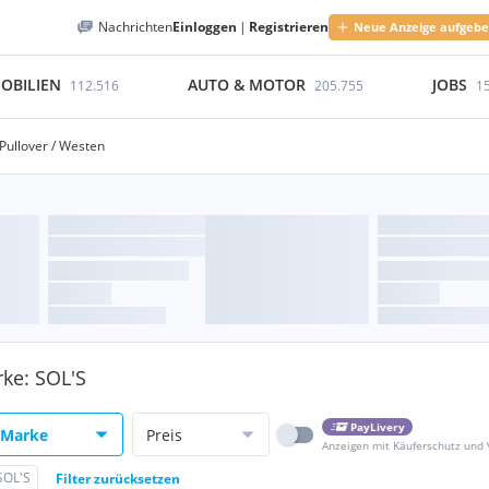
Nachrichten
Einloggen
|
Registrieren
Neue Anzeige aufgeb
OBILIEN
AUTO & MOTOR
JOBS
112.516
205.755
1
Pullover / Westen
ke: SOL'S
PayLivery
Marke
Preis
Anzeigen mit Käuferschutz und
SOL'S
Filter zurücksetzen