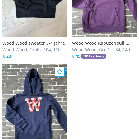
Wood Wood sweater 3-4 Jahre
Wood Wood Kapuzenpulli
Wood Wood, Größe 104, 110
Gr.134/140
Wood Wood, Größe 134, 140
€ 23
€ 15
PayLivery