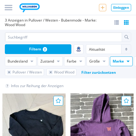
Einloggen
3 Anzeigen in Pullover / Westen - Bubenmode - Marke:
Wood Wood
Filtern
2
Bundesland
Zustand
Farbe
Größe
Marke
Pullover / Westen
Wood Wood
Filter zurücksetzen
Infos zur Reihung der Anzeigen