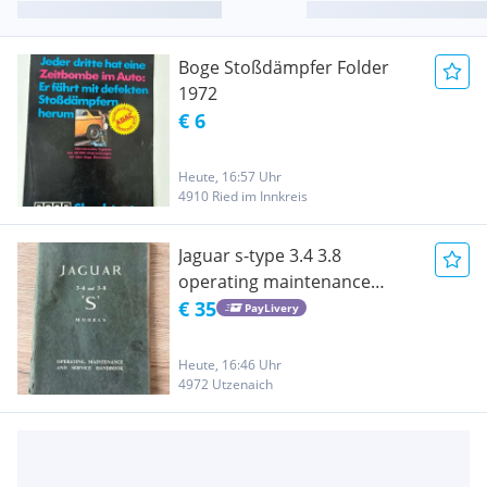
Boge Stoßdämpfer Folder
1972
€ 6
Heute, 16:57 Uhr
4910 Ried im Innkreis
Jaguar s-type 3.4 3.8
operating maintenance
service handbook
€ 35
PayLivery
Heute, 16:46 Uhr
4972 Utzenaich