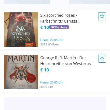
Six scorched roses /
Farbschnitt/ Carissa
Broadbent
€ 10
PayLivery
Heute, 20:05 Uhr
3313 Wallsee
George R. R. Martin - Der
Heckenreiter von Westeros
€ 10
Heute, 20:05 Uhr
4020 Linz