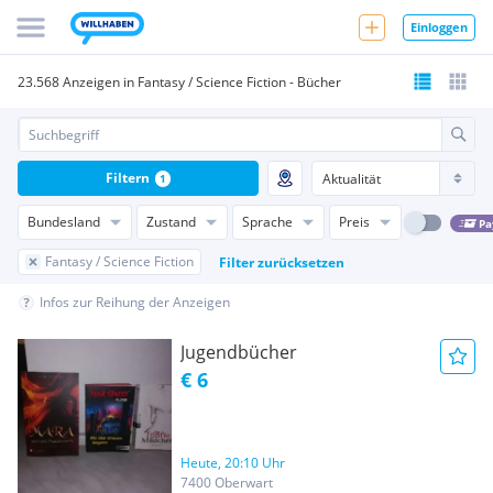
Einloggen
23.568 Anzeigen in Fantasy / Science Fiction - Bücher
Filtern
1
Bundesland
Zustand
Sprache
Preis
Pa
Fantasy / Science Fiction
Filter zurücksetzen
Infos zur Reihung der Anzeigen
Jugendbücher
€ 6
Heute, 20:10 Uhr
7400 Oberwart