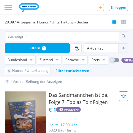
Einloggen
20.097 Anzeigen in Humor / Unterhaltung - Bücher
Filtern
1
Bundesland
Zustand
Sprache
Preis
Pa
Humor / Unterhaltung
Filter zurücksetzen
Infos zur Reihung der Anzeigen
Das Sandmännchen ist da.
Folge 7. Tobias Tolz Folgen
€ 1
PayLivery
Heute, 17:09 Uhr
6323 Bad Häring