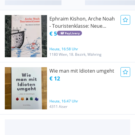
Ephraim Kishon, Arche Noah
- Touristenklasse: Neue
Satiren aus Israel
€ 5
PayLivery
Heute, 16:58 Uhr
1180 Wien, 18. Bezirk, Währing
Wie man mit Idioten umgeht
€ 12
Heute, 16:47 Uhr
4311 Aiser