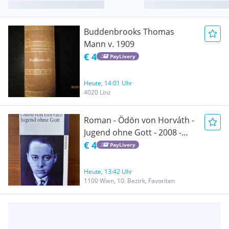
Buddenbrooks Thomas
Mann v. 1909
€ 4
PayLivery
Heute, 14:01 Uhr
4020 Linz
Roman - Ödön von Horváth -
Jugend ohne Gott - 2008 -
Gesellschaftskritischer
€ 4
PayLivery
Klassiker - Suhrkamp Verlag
Heute, 13:42 Uhr
1100 Wien, 10. Bezirk, Favoriten