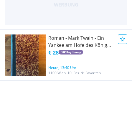
Roman - Mark Twain - Ein
Yankee am Hofe des König
Artus - ca. 1950er -
€ 28
PayLivery
Historischer Roman & Satire
- Carl Stephenson Verlag
Heute, 13:40 Uhr
Lübeck/ Wien
1100 Wien, 10. Bezirk, Favoriten