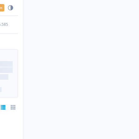
en
5.585