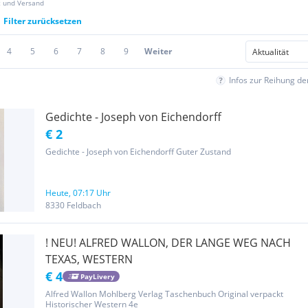
z und Versand
Filter zurücksetzen
4
5
6
7
8
9
Weiter
Infos zur Reihung d
Gedichte - Joseph von Eichendorff
€ 2
Gedichte - Joseph von Eichendorff Guter Zustand
Heute, 07:17 Uhr
8330 Feldbach
! NEU! ALFRED WALLON, DER LANGE WEG NACH
TEXAS, WESTERN
€ 4
PayLivery
Alfred Wallon Mohlberg Verlag Taschenbuch Original verpackt
Historischer Western 4e