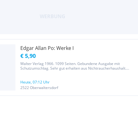
Edgar Allan Po: Werke I
€ 5,90
Walter Verlag 1966. 1099 Seiten. Gebundene Ausgabe mit
Schutzumschlag. Sehr gut erhalten aus Nichtraucherhaushalt.
Beachten Sie bitte, dass ich bei Willhaben auch Werke I und II
verkaufe. AZ lili4.R
Heute, 07:12 Uhr
2522 Oberwaltersdorf