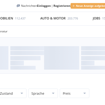
Nachrichten
Einloggen
|
Registrieren
Neue Anzeige aufgeb
OBILIEN
AUTO & MOTOR
JOBS
112.437
203.776
1
eratur
Zustand
Sprache
Preis