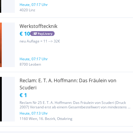
Heute, 07:17 Uhr
4020 Linz
Werkstofftecknik
€ 10
PayLivery
neu Auflage = 11 --> 32€
Heute, 07:17 Uhr
8700 Leoben
Reclam: E. T. A. Hoffmann: Das Fräulein von
Scuderi
€ 1
Reclam Nr 25 E. T. A. Hoffmann: Das Fräulein von Scuderi (Druck
2007) Versand erst ab einem Gesamtbestellwert von mindestens €
6,00 und nur auf Anfrage und gegen Übernahme der
Heute, 07:13 Uhr
Versandkosten durch den Empfänger möglich. Bitte beachte auch
1160 Wien, 16. Bezirk, Ottakring
meine anderen...