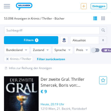
Einloggen
53.098 Anzeigen in Krimis / Thriller - Bücher
Filtern
1
Bundesland
Zustand
Sprache
Preis
Pa
Krimis / Thriller
Filter zurücksetzen
Infos zur Reihung der Anzeigen
Der zweite Gral. Thriller
Smercek, Boris von:
Published by RM Buch und
€ 9
Medien, 2006
Heute, 20:19 Uhr
1210 Wien, 21. Bezirk, Floridsdorf