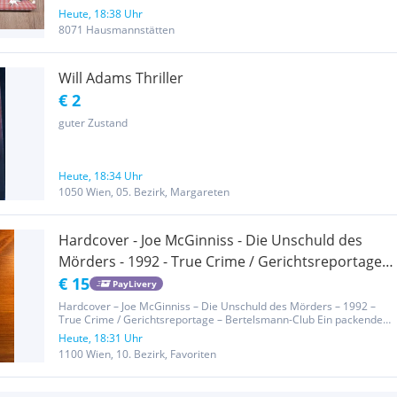
Heute, 18:38 Uhr
8071 Hausmannstätten
Will Adams Thriller
€ 2
guter Zustand
Heute, 18:34 Uhr
1050 Wien, 05. Bezirk, Margareten
Hardcover - Joe McGinniss - Die Unschuld des
Mörders - 1992 - True Crime / Gerichtsreportage -
Bertelsmann-Club
€ 15
PayLivery
Hardcover – Joe McGinniss – Die Unschuld des Mörders – 1992 –
True Crime / Gerichtsreportage – Bertelsmann-Club Ein packender
Fall, der die Grenzen zwischen Schuld und Unschuld, Wahrheit und
Heute, 18:31 Uhr
Manipulation verschwimmen lässt: Die Unschuld des Mörders von...
1100 Wien, 10. Bezirk, Favoriten