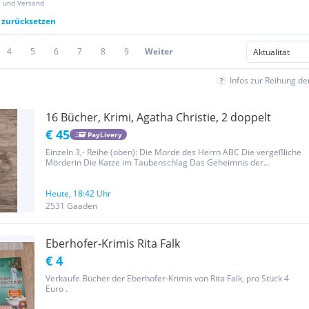
z und Versand
r zurücksetzen
4
5
6
7
8
9
Weiter
Infos zur Reihung d
16 Bücher, Krimi, Agatha Christie, 2 doppelt
€ 45
PayLivery
Einzeln 3,- Reihe (oben): Die Morde des Herrn ABC Die vergeßliche
Mörderin Die Katze im Taubenschlag Das Geheimnis der
Schnallenschuhe 2. Reihe: Morphium Lauter reizende alte Damen
Die vergeßliche Mörderin (Doppelt vorhanden) Elefanten vergessen
nicht 3....
Heute, 18:42 Uhr
2531 Gaaden
Eberhofer-Krimis Rita Falk
€ 4
Verkaufe Bücher der Eberhofer-Krimis von Rita Falk, pro Stück 4
Euro .