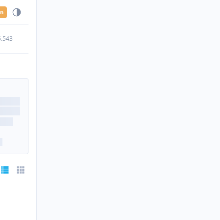
en
5.543