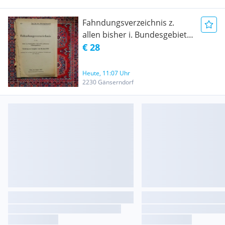
Fahndungsverzeichnis z.
allen bisher i. Bundesgebiet
Österr. erschienen
€ 28
Fahndungsbl., Nachtrag z.
Ausg. v. 30. Juni 1947, Wien i.
Heute, 11:07 Uhr
Aug. 1947, s. Beschr. Pr. inkl.
2230 Gänserndorf
Vsk. Inland