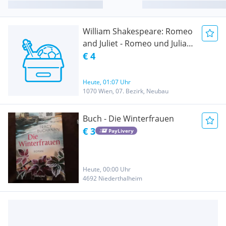
William Shakespeare: Romeo
and Juliet - Romeo und Julia
Deutsch/ Englisch
€ 4
Heute, 01:07 Uhr
1070 Wien, 07. Bezirk, Neubau
Buch - Die Winterfrauen
€ 3
PayLivery
Heute, 00:00 Uhr
4692 Niederthalheim