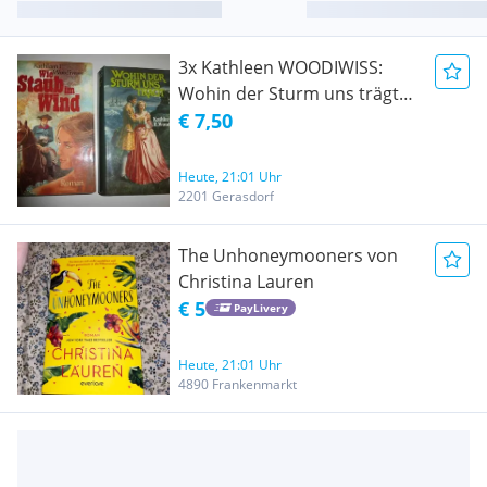
3x Kathleen WOODIWISS:
Wohin der Sturm uns trägt+
Wie Staub im Wind+ Wie eine
€ 7,50
Rose im Winter
Heute, 21:01 Uhr
2201 Gerasdorf
The Unhoneymooners von
Christina Lauren
€ 5
PayLivery
Heute, 21:01 Uhr
4890 Frankenmarkt