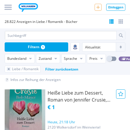
Einloggen
28.822 Anzeigen in Liebe / Romantik - Bücher
Filtern
1
Bundesland
Zustand
Sprache
Preis
Pa
Liebe / Romantik
Filter zurücksetzen
Infos zur Reihung der Anzeigen
Heiße Liebe zum Dessert,
Roman von Jennifer Crusie,
ISBN 9783442467099, K25
€ 1
Heute, 21:18 Uhr
2120 Wolkersdorf im Weinviertel