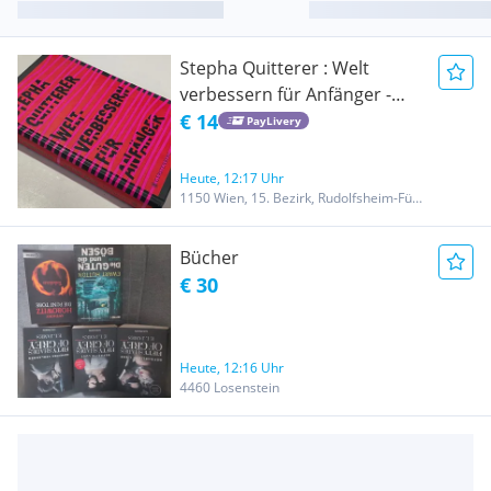
Stepha Quitterer : Welt
verbessern für Anfänger -
Gerstenberg / Youth Fiction
€ 14
PayLivery
Hardcover with Dust Jacket
Heute, 12:17 Uhr
1150 Wien, 15. Bezirk, Rudolfsheim-Fünfhaus
Bücher
€ 30
Heute, 12:16 Uhr
4460 Losenstein