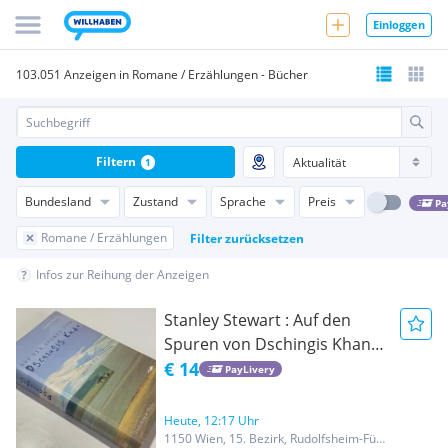
Einloggen
103.051 Anzeigen in Romane / Erzählungen - Bücher
Filtern
1
Bundesland
Zustand
Sprache
Preis
Pa
Romane / Erzählungen
Filter zurücksetzen
Infos zur Reihung der Anzeigen
Stanley Stewart : Auf den
Spuren von Dschingis Khan -
Zu Pferd durch die Mongolei
€ 14
PayLivery
- Frederking & Thaler Verlag /
Reisebericht & Abenteuer /
Heute, 12:17 Uhr
Hardcover mit
1150 Wien, 15. Bezirk, Rudolfsheim-Fünfhaus