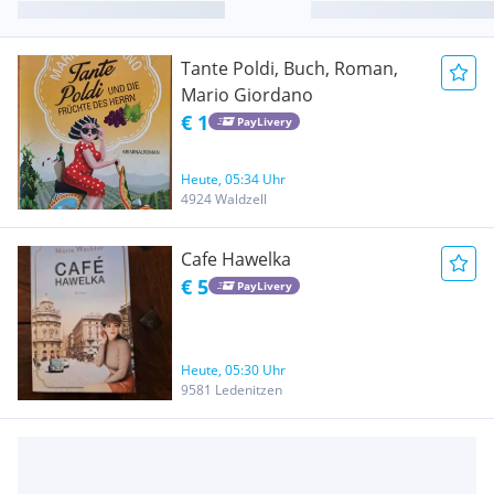
Tante Poldi, Buch, Roman,
Mario Giordano
€ 1
PayLivery
Heute, 05:34 Uhr
4924 Waldzell
Cafe Hawelka
€ 5
PayLivery
Heute, 05:30 Uhr
9581 Ledenitzen