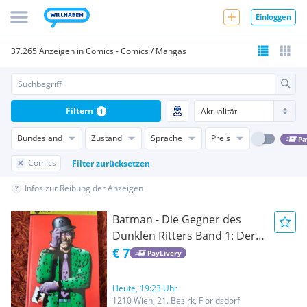
Einloggen
37.265 Anzeigen in Comics - Comics / Mangas
Filtern
1
Bundesland
Zustand
Sprache
Preis
Pa
Comics
Filter zurücksetzen
Infos zur Reihung der Anzeigen
Batman - Die Gegner des
Dunklen Ritters Band 1: Der
Riddler | Hachette Collection
€ 7
PayLivery
| Deutsch
Heute, 19:23 Uhr
1210 Wien, 21. Bezirk, Floridsdorf