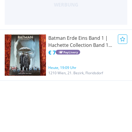
Batman Erde Eins Band 1 |
Hachette Collection Band 16
| Deutsch
€ 7
PayLivery
Heute, 19:09 Uhr
1210 Wien, 21. Bezirk, Floridsdorf