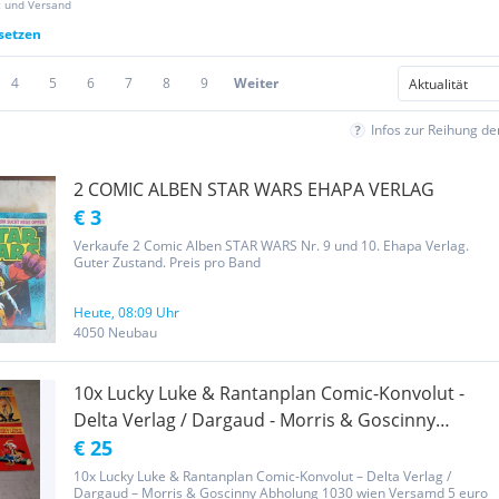
z und Versand
ksetzen
4
5
6
7
8
9
Weiter
Infos zur Reihung d
2 COMIC ALBEN STAR WARS EHAPA VERLAG
€ 3
Verkaufe 2 Comic Alben STAR WARS Nr. 9 und 10. Ehapa Verlag.
Guter Zustand. Preis pro Band
Heute, 08:09 Uhr
4050 Neubau
10x Lucky Luke & Rantanplan Comic-Konvolut -
Delta Verlag / Dargaud - Morris & Goscinny
Comics Deutsch
€ 25
10x Lucky Luke & Rantanplan Comic-Konvolut – Delta Verlag /
Dargaud – Morris & Goscinny Abholung 1030 wien Versamd 5 euro