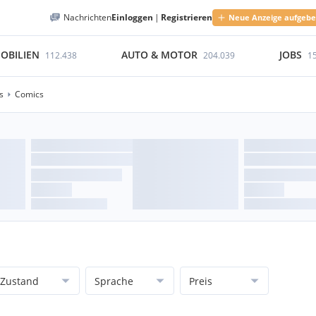
Nachrichten
Einloggen
|
Registrieren
Neue Anzeige aufgeb
OBILIEN
AUTO & MOTOR
JOBS
112.438
204.039
1
s
Comics
Zustand
Sprache
Preis