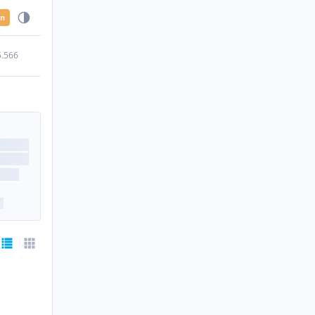
en
5.566