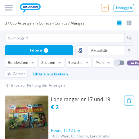
Einloggen
37.085 Anzeigen in Comics - Comics / Mangas
Filtern
1
Bundesland
Zustand
Sprache
Preis
Pa
Comics
Filter zurücksetzen
Infos zur Reihung der Anzeigen
Lone ranger nr 17 und 19
€ 2
Heute, 12:12 Uhr
1030 Wien, 03. Bezirk, Landstraße