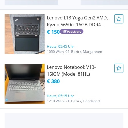
Lenovo L13 Yoga Gen2 AMD,
Ryzen 5650u, 16GB DDR4
Ram
€ 150
PayLivery
Heute, 05:45 Uhr
1050 Wien, 05. Bezirk, Margareten
Lenovo Notebook V13-
15IGM (Model 81HL)
€ 380
Heute, 05:15 Uhr
1210 Wien, 21. Bezirk, Floridsdorf