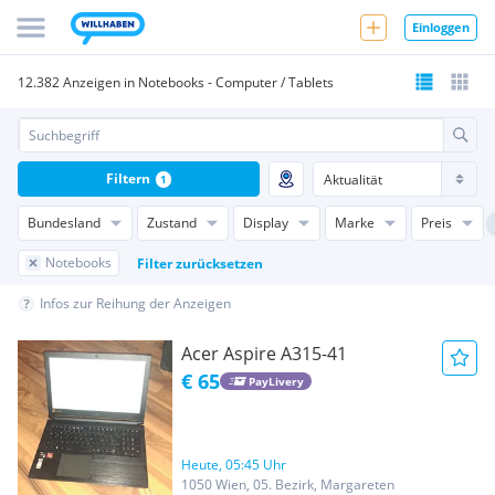
Einloggen
12.382 Anzeigen in Notebooks - Computer / Tablets
Filtern
1
Bundesland
Zustand
Display
Marke
Preis
Notebooks
Filter zurücksetzen
Infos zur Reihung der Anzeigen
Acer Aspire A315-41
€ 65
PayLivery
Heute, 05:45 Uhr
1050 Wien, 05. Bezirk, Margareten