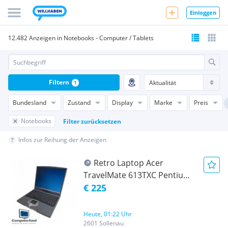
Einloggen
12.482 Anzeigen in Notebooks - Computer / Tablets
Filtern
1
Bundesland
Zustand
Display
Marke
Preis
Notebooks
Filter zurücksetzen
Infos zur Reihung der Anzeigen
Retro Laptop Acer
TravelMate 613TXC Pentium
III 1000 MHz 512 MB 128 GB
€ 225
SSD Windows 2000 Pro
Heute, 01:22 Uhr
2601 Sollenau