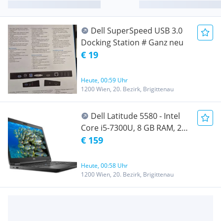
Dell SuperSpeed USB 3.0
Docking Station # Ganz neu
€ 19
Heute, 00:59 Uhr
1200 Wien, 20. Bezirk, Brigittenau
Dell Latitude 5580 - Intel
Core i5-7300U, 8 GB RAM, 256
GB SSD, 15.6" Full HD,
€ 159
Windows 11 Pro
Heute, 00:58 Uhr
1200 Wien, 20. Bezirk, Brigittenau