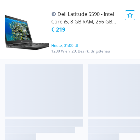
Dell Latitude 5590 - Intel
Core i5, 8 GB RAM, 256 GB
SSD, 15.6" Full HD, Windows
€ 219
11 Pro
Heute, 01:00 Uhr
1200 Wien, 20. Bezirk, Brigittenau