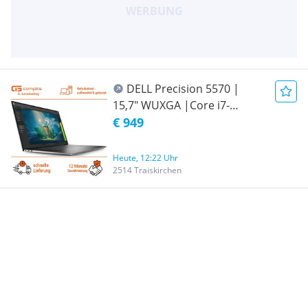
DELL Precision 5570 |
15,7" WUXGA |Core i7-
12800H | 32GB RAM | 512GB
€ 949
SSD | NVIDIA RTX A2000 8GB
| QWERTZ DE | WIN 11 Pro
Heute, 12:22 Uhr
2514 Traiskirchen