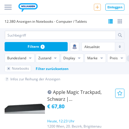
Einloggen
12.380 Anzeigen in Notebooks - Computer / Tablets
Filtern
1
Bundesland
Zustand
Display
Marke
Preis
Notebooks
Filter zurücksetzen
Infos zur Reihung der Anzeigen
Apple Magic Trackpad,
Schwarz |
Wiederaufladbares Multi-
€ 67,80
Touch Trackpad mit Force
Touch Technologie |
Heute, 12:23 Uhr
kabellose Verbindung via
1200 Wien, 20. Bezirk, Brigittenau