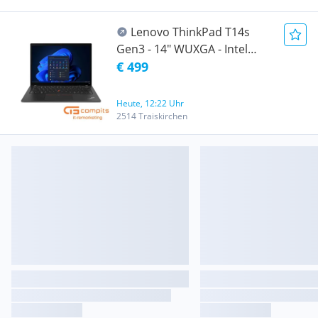
Bluetooth | Lightning-
Anschluss. | Zustand: Gut
Lenovo ThinkPad T14s
#2063914
Gen3 - 14" WUXGA - Intel
Core i5-1245U -16GB RAM -
€ 499
256GB SSD - WIN 11 Pro
Heute, 12:22 Uhr
2514 Traiskirchen