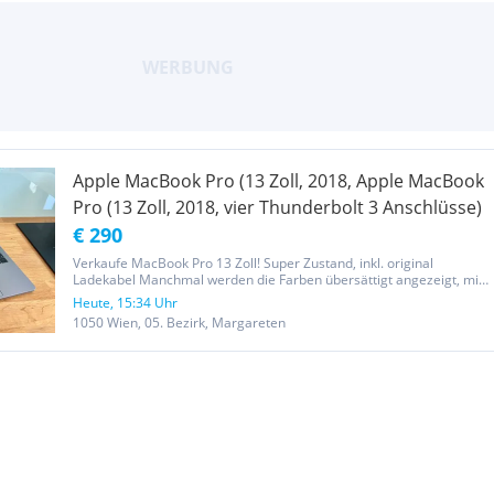
Apple MacBook Pro (13 Zoll, 2018, Apple MacBook
Pro (13 Zoll, 2018, vier Thunderbolt 3 Anschlüsse)
€ 290
Verkaufe MacBook Pro 13 Zoll! Super Zustand, inkl. original
Ladekabel Manchmal werden die Farben übersättigt angezeigt, mit
externem Display kein Problem. Akku hat noch wenig Ladezyklen
Heute, 15:34 Uhr
(202) und noch im guten Zustand. 2022 wurde von Apple das Top
1050 Wien, 05. Bezirk, Margareten
Case...