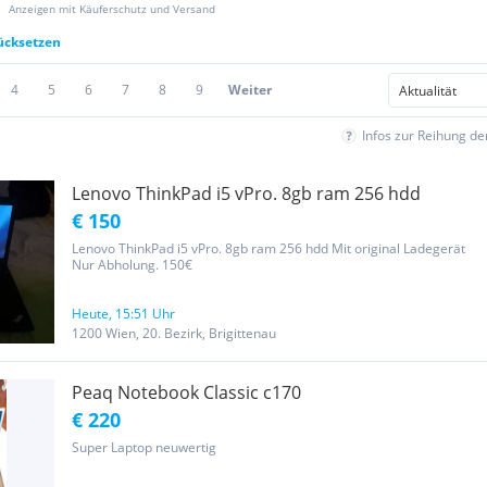
Anzeigen mit Käuferschutz und Versand
rücksetzen
4
5
6
7
8
9
Weiter
Infos zur Reihung d
Lenovo ThinkPad i5 vPro. 8gb ram 256 hdd
€ 150
Lenovo ThinkPad i5 vPro. 8gb ram 256 hdd Mit original Ladegerät
Nur Abholung. 150€
Heute, 15:51 Uhr
1200 Wien, 20. Bezirk, Brigittenau
Peaq Notebook Classic c170
€ 220
Super Laptop neuwertig