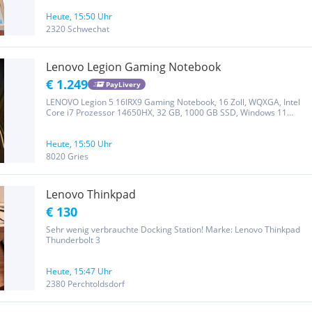
Heute, 15:50 Uhr
2320 Schwechat
Lenovo Legion Gaming Notebook
€ 1.249
PayLivery
LENOVO Legion 5 16IRX9 Gaming Notebook, 16 Zoll, WQXGA, Intel
Core i7 Prozessor 14650HX, 32 GB, 1000 GB SSD, Windows 11
Home, GeForce RTX 4070 Neu, so gut wie nie benutzt Ladekabel,
Gamingmaus und Gamingpad inkl. Bei weiteren Fotos/Fragen
einfach...
Heute, 15:50 Uhr
8020 Gries
Lenovo Thinkpad
€ 130
Sehr wenig verbrauchte Docking Station! Marke: Lenovo Thinkpad
Thunderbolt 3
Heute, 15:47 Uhr
2380 Perchtoldsdorf