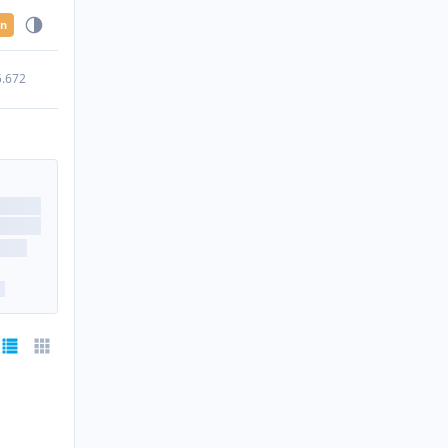
en
5.672