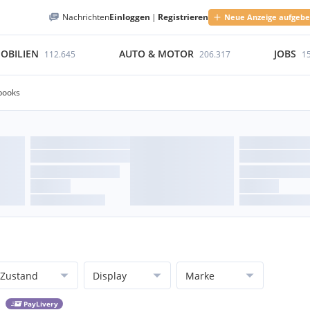
Nachrichten
Einloggen
|
Registrieren
Neue Anzeige aufgeb
OBILIEN
AUTO & MOTOR
JOBS
112.645
206.317
1
books
Zustand
Display
Marke
PayLivery