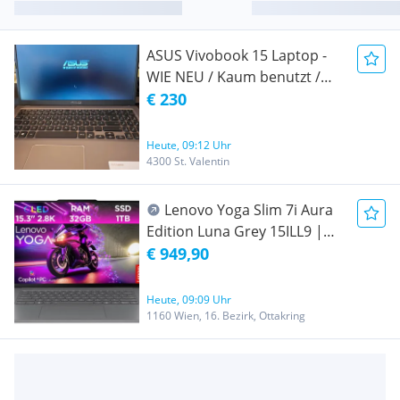
ASUS Vivobook 15 Laptop -
WIE NEU / Kaum benutzt /
Ohne Gebrauchsspuren!
€ 230
Heute, 09:12 Uhr
4300 St. Valentin
Lenovo Yoga Slim 7i Aura
Edition Luna Grey 15ILL9 |
Intel Core Ultra 7 | 32GB
€ 949,90
Ram | 1TB SSD | 15 Zoll 8K
Oled | Windows 11 Home |
Heute, 09:09 Uhr
war nur Verpackung
1160 Wien, 16. Bezirk, Ottakring
aufgemacht | Zustand: Neu
#4075720