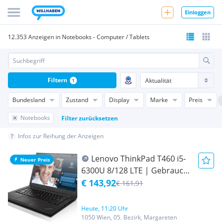
Einloggen
12.353 Anzeigen in Notebooks - Computer / Tablets
Filtern
1
Bundesland
Zustand
Display
Marke
Preis
Notebooks
Filter zurücksetzen
Infos zur Reihung der Anzeigen
Lenovo ThinkPad T460 i5-
Neuer Preis
6300U 8/128 LTE | Gebraucht
| inkl. Ladegerät | mit LTE-
€ 143,92
€ 161,91
Modul | normale
Gebrauchsspuren. |
Heute, 11:20 Uhr
Zustand: Gut #550214
1050 Wien, 05. Bezirk, Margareten