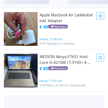
Apple Macbook Air Ladekabel
inkl. Adapter
€ 40
PayLivery
Heute, 11:09 Uhr
4791 Rainbach im Innkreis
MEDION Akoya P7631 Intel
Core i5-4210M 17.3"HD+ 8 GB
RAM-240 SSD +1 TB HDD
€ 85
PayLivery
NVIDIA GeForce GT 825-
Windows 11
Heute, 11:05 Uhr
1220 Wien, 22. Bezirk, Donaustadt