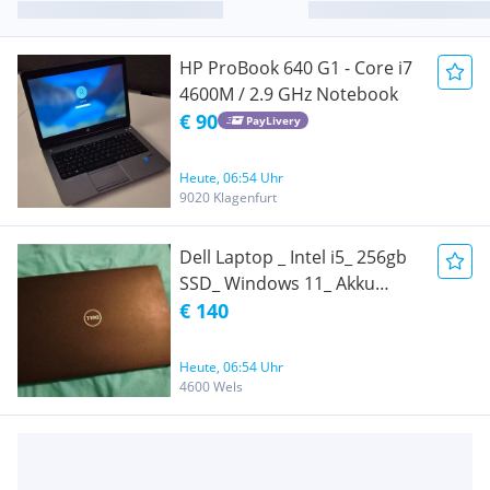
HP ProBook 640 G1 - Core i7
4600M / 2.9 GHz Notebook
€ 90
PayLivery
Heute, 06:54 Uhr
9020 Klagenfurt
Dell Laptop _ Intel i5_ 256gb
SSD_ Windows 11_ Akku
Excellent, Ladegerät
€ 140
Heute, 06:54 Uhr
4600 Wels