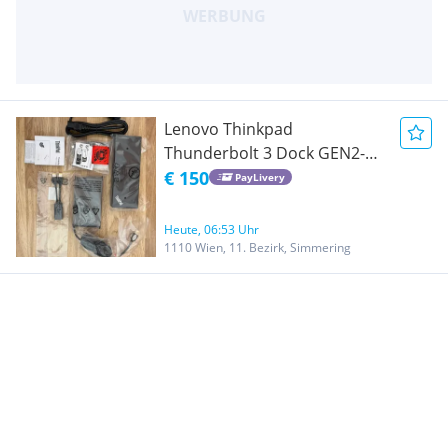
Lenovo Thinkpad
Thunderbolt 3 Dock GEN2-
NEU
€ 150
PayLivery
Heute, 06:53 Uhr
1110 Wien, 11. Bezirk, Simmering