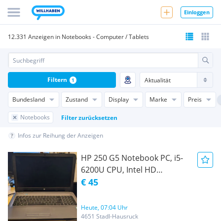
Einloggen
12.331 Anzeigen in Notebooks - Computer / Tablets
Filtern
1
Bundesland
Zustand
Display
Marke
Preis
Notebooks
Filter zurücksetzen
Infos zur Reihung der Anzeigen
HP 250 G5 Notebook PC, i5-
6200U CPU, Intel HD
Graphics 520, 4GB RAM,
€ 45
250GB SSD. Kubuntu
Heute, 07:04 Uhr
4651 Stadl-Hausruck