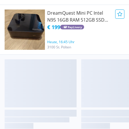
DreamQuest Mini PC Intel
N95 16GB RAM 512GB SSD
Dual LAN
€ 199
PayLivery
Heute, 16:45 Uhr
3100 St. Pölten