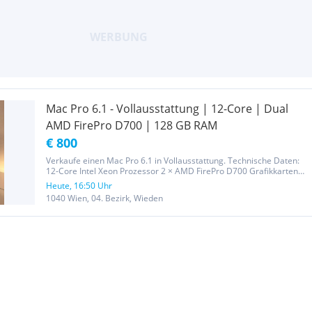
Mac Pro 6.1 - Vollausstattung | 12-Core | Dual
AMD FirePro D700 | 128 GB RAM
€ 800
Verkaufe einen Mac Pro 6.1 in Vollausstattung. Technische Daten:
12-Core Intel Xeon Prozessor 2 × AMD FirePro D700 Grafikkarten
mit jeweils 6 GB VRAM 128 GB Arbeitsspeicher (RAM) Voll
Heute, 16:50 Uhr
funktionsfähig und in gutem Zustand Der Mac Pro eignet sich...
1040 Wien, 04. Bezirk, Wieden