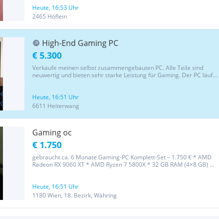
Heute, 16:53 Uhr
2465 Höflein
High-End Gaming PC
€ 5.300
Verkaufe meinen selbst zusammengebauten PC. Alle Teile sind
neuwertig und bieten sehr starke Leistung für Gaming. Der PC läuft
absolut flüssig und wurde sorgfältig gepflegt. Grund für den Verkauf
ist dass ich ihn kaum benutze. Ich habe ihn jetzt ca. 5...
Heute, 16:51 Uhr
6611 Heiterwang
Gaming oc
€ 1.750
gebraucht ca. 6 Monate Gaming-PC Komplett-Set – 1.750 € * AMD
Radeon RX 9060 XT * AMD Ryzen 7 5800X * 32 GB RAM (4×8 GB) *
260 Hz Monitor * Tastatur & Maus inklusive Alles funktioniert
einwandfrei und kann vor Ort getestet werden. Preis: 1.750 €...
Heute, 16:51 Uhr
1180 Wien, 18. Bezirk, Währing