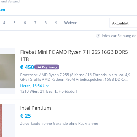
z und Versand
zen
4
5
6
7
8
9
Weiter
Infos zur Reihung d
Firebat Mini PC AMD Ryzen 7 H 255 16GB DDR5
1TB
€ 450
PayLivery
Prozessor: AMD Ryzen 7 255 (8 Kerne / 16 Threads, bis zu ca. 4,9
GHz) Grafik: AMD Radeon 780M Arbeitsspeicher: 16GB DDR5
(Dual-Channel) Speicher: 1TB M.2 NVMe SSD Anschlüsse: 2x USB-C,
Heute, 16:54 Uhr
4x USB-A Ports, HDMI & DisplayPort Netzwerk: Wi-Fi 6, Bluetooth
1210 Wien, 21. Bezirk, Floridsdorf
5.2,...
Intel Pentium
€ 25
Zu verkaufen ohne Garantie ohne Rücknahme