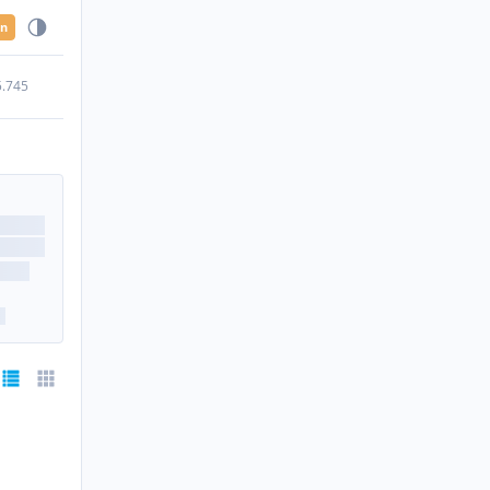
en
5.745