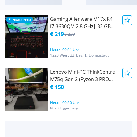
Gaming Alienware M17x R4 |
Neuer Preis
i7-3630QM 2.8 GHz| 32 GB
RAM | GTX 660M
€ 219
€ 239
Heute, 09:21 Uhr
1220 Wien, 22. Bezirk, Donaustadt
Lenovo Mini-PC ThinkCentre
M75q Gen 2 (Ryzen 3 PRO
5350GE / 16GB RAM / 512GB
€ 150
NVMe) - Power Button defekt
Heute, 09:20 Uhr
8020 Eggenberg