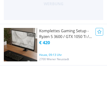
Komplettes Gaming Setup -
Ryzen 5 3600 / GTX 1050 Ti /
200Hz Monitor / Logitech G
€ 420
Pro Wireles
Heute, 09:13 Uhr
2700 Wiener Neustadt