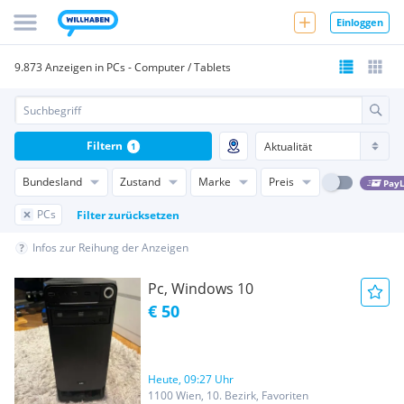
Einloggen
9.873 Anzeigen in PCs - Computer / Tablets
Filtern
1
Bundesland
Zustand
Marke
Preis
PayL
PCs
Filter zurücksetzen
Infos zur Reihung der Anzeigen
Pc, Windows 10
€ 50
Heute, 09:27 Uhr
1100 Wien, 10. Bezirk, Favoriten