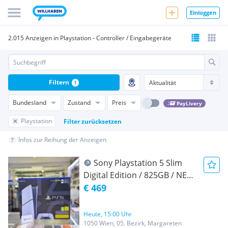
Einloggen
2.015 Anzeigen in Playstation - Controller / Eingabegeräte
Filtern
1
Bundesland
Zustand
Preis
PayLivery
Playstation
Filter zurücksetzen
Infos zur Reihung der Anzeigen
Sony Playstation 5 Slim
Digital Edition / 825GB / NEU
/ Original Verpackt / Volle
€ 469
Herstellergarantie
Heute, 15:00 Uhr
1050 Wien, 05. Bezirk, Margareten