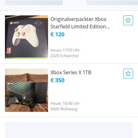
Originalverpackter Xbox
Starfield Limited Edition
Controller
€ 120
Heute, 17:03 Uhr
2320 Schwechat
Xbox Series X 1TB
€ 350
Heute, 16:40 Uhr
9400 Wolfsberg