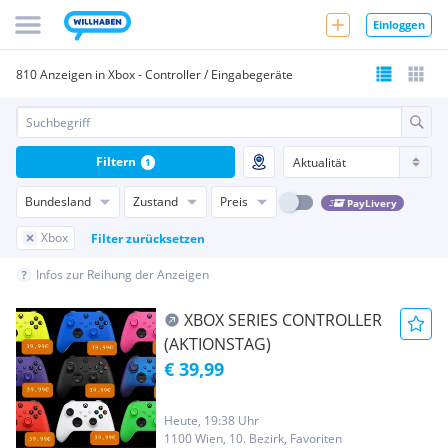
Einloggen
810 Anzeigen in Xbox - Controller / Eingabegeräte
Filtern
1
Bundesland
Zustand
Preis
PayLivery
Xbox
Filter zurücksetzen
Infos zur Reihung der Anzeigen
XBOX SERIES CONTROLLER
(AKTIONSTAG)
€ 39,99
Heute, 19:38 Uhr
1100 Wien, 10. Bezirk, Favoriten